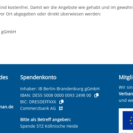
 sind kostenfrei. Damit wir die Angebote wie gehabt und im gewo
vor Ort abgegeben oder direkt überwiesen werden:
rg gGmbH
ndes
Spendenkonto
Mitgl
Wir si
Inhaber: IB Berlin-Brandenburg gGmbH
Verband
IBAN:
DE55 5008 0000 0093 2498 00
und we
BIC:
DRESDEFFXXX
nan.de
Commerzbank AG
Bitte als Betreff angeben:
Spende STZ Köllnische Heide