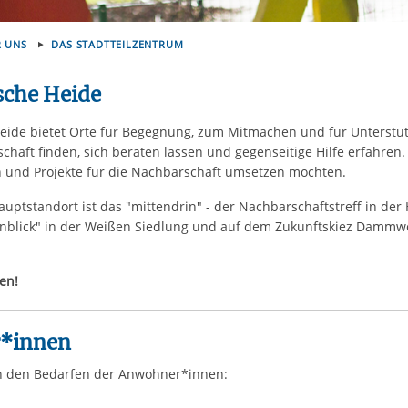
rstreckt sich nicht auf notwendige Cookies, die erforderlich zur B
n und somit gewünschten Website-Funktionen sind. Diese Cooki
R UNS
DAS STADTTEILZENTRUM
ressen und daher unabhängig von einer Einwilligung.
sche Heide
 Heide bietet Orte für Begegnung, zum Mitmachen und für Unterstü
aft finden, sich beraten lassen und gegenseitige Hilfe erfahren.
n und Projekte für die Nachbarschaft umsetzen möchten.
auptstandort ist das "mittendrin" - der Nachbarschaftstreff in de
enblick" in der Weißen Siedlung und auf dem Zukunftskiez Dammw
en!
r*innen
h den Bedarfen der Anwohner*innen: