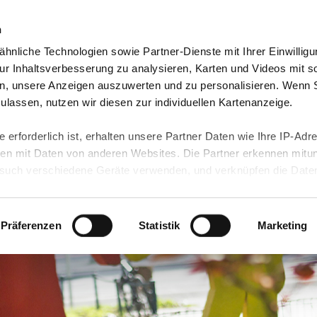
n
hnliche Technologien sowie Partner-Dienste mit Ihrer Einwilligu
bote & Termine
Kontakt
r Inhaltsverbesserung zu analysieren, Karten und Videos mit s
n, unsere Anzeigen auszuwerten und zu personalisieren. Wenn 
 zulassen, nutzen wir diesen zur individuellen Kartenanzeige.
 erforderlich ist, erhalten unsere Partner Daten wie Ihre IP-Adr
n mit Daten von anderen Websites. Die Partner erkennen mitun
uch verschiedene Geräte verwenden, und verknüpfen die Date
kann die Datenübertragung in Drittländer (insb. die USA) nicht
rt ist kein der EU gleichwertiges Datenschutzniveau gewährlei
hre Daten führen kann.
Präferenzen
Statistik
Marketing
 in unseren
Datenschutzhinweisen
und in unserer
Cookie-Über
site-Funktionen für diese Zwecke aktiviert sind, müssen Sie al
können mittels nachfolgender Buttons über Ihre Einwilligung für
 erteilte Einwilligung stets für die Zukunft widerrufen. Bitte be