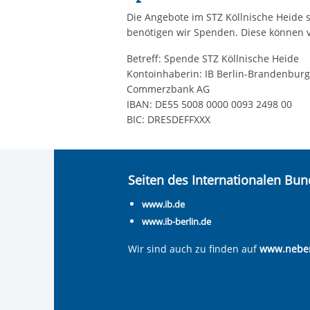
Die Angebote im STZ Köllnische Heide
benötigen wir Spenden. Diese können 
Betreff: Spende STZ Köllnische Heide
Kontoinhaberin: IB Berlin-Brandenbu
Commerzbank AG
IBAN: DE55 5008 0000 0093 2498 00
BIC: DRESDEFFXXX
Seiten des Internationalen Bu
www.ib.de
www.ib-berlin.de
Wir sind auch zu finden auf
www.nebe