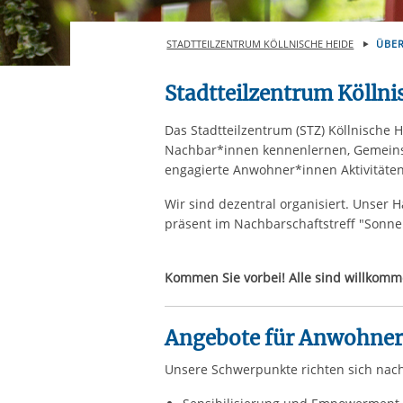
Ihre etwaige Einwilligung e
der von Ihnen aufgerufene
STADTTEILZENTRUM KÖLLNISCHE HEIDE
ÜBE
aufgrund berechtigter Inte
Stadtteilzentrum Köllni
Das Stadtteilzentrum (STZ) Köllnische
Nachbar*innen kennenlernen, Gemeinsch
engagierte Anwohner*innen Aktivitäte
Wir sind dezentral organisiert. Unser H
präsent im Nachbarschaftstreff "Sonn
Kommen Sie vorbei! Alle sind willkomm
Angebote für Anwohne
Unsere Schwerpunkte richten sich nac