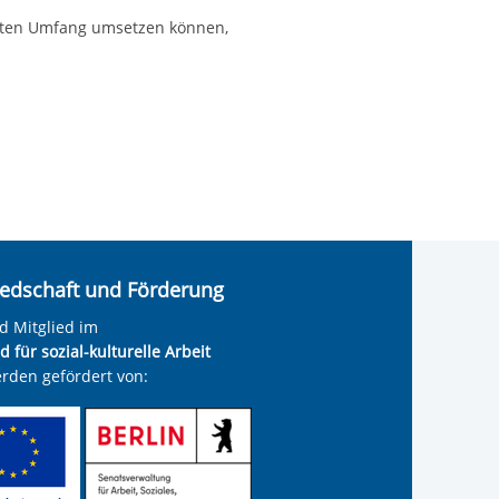
hnten Umfang umsetzen können,
iedschaft und Förderung
nd Mitglied im
 für sozial-kulturelle Arbeit
rden gefördert von: