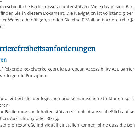
terschiedliche Bedürfnisse zu unterstützen. Viele davon sind Barri
inden Sie in diesem Dokument. Die Navigation ist vollständig per T
eser Website benötigen, senden Sie eine E-Mail an
barrierefreier@
er.
rrierefreiheitsanforderungen
gen
f folgende Regelwerke geprüft: European Accessibility Act, Barrier
ir folgende Prinzipien:
e präsentiert, die der logischen und semantischen Struktur entspri
eren.
ur Bedienung von Inhalten stützen sich nicht ausschließlich auf
ition, Ausrichtung oder Klang.
tzer die Textgröße individuell einstellen können, ohne dass die Ben