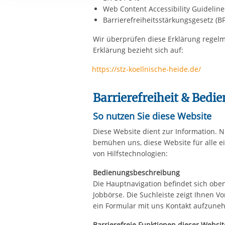
Ihre etwaige Einwilligung e
Web Content Accessibility Guidelin
der von Ihnen aufgerufene
Barrierefreiheitsstärkungsgesetz (B
aufgrund berechtigter Inte
Wir überprüfen diese Erklärung regelm
Erklärung bezieht sich auf:
https://stz-koellnische-heide.de/
Barrierefreiheit & Bedi
So nutzen Sie diese Website
Diese Website dient zur Information.
bemühen uns, diese Website für alle e
von Hilfstechnologien:
Bedienungsbeschreibung
Die Hauptnavigation befindet sich obe
Jobbörse. Die Suchleiste zeigt Ihnen V
ein Formular mit uns Kontakt aufzunehm
Barrierefreie Funktionen dieser Websit