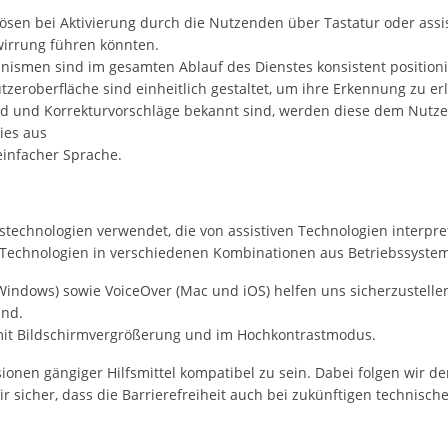
en bei Aktivierung durch die Nutzenden über Tastatur oder assi
wirrung führen könnten.
ismen sind im gesamten Ablauf des Dienstes konsistent positioni
eroberfläche sind einheitlich gestaltet, um ihre Erkennung zu erl
d und Korrekturvorschläge bekannt sind, werden diese dem Nutzend
dies aus
 einfacher Sprache.
stechnologien verwendet, die von assistiven Technologien interpre
n Technologien in verschiedenen Kombinationen aus Betriebssyst
ndows) sowie VoiceOver (Mac und iOS) helfen uns sicherzustellen,
ind.
 mit Bildschirmvergrößerung und im Hochkontrastmodus.
ersionen gängiger Hilfsmittel kompatibel zu sein. Dabei folgen wi
r sicher, dass die Barrierefreiheit auch bei zukünftigen technisch