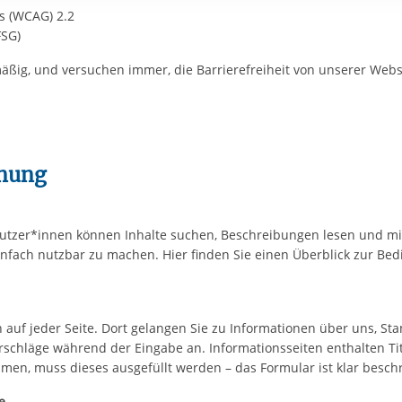
rstreckt sich nicht auf notwendige Cookies, die erforderlich zur B
es (WCAG) 2.2
n und somit gewünschten Website-Funktionen sind. Diese Cooki
FSG)
ressen und daher unabhängig von einer Einwilligung.
äßig, und versuchen immer, die Barrierefreiheit von unserer Websi
enung
 Nutzer*innen können Inhalte suchen, Beschreibungen lesen und m
infach nutzbar zu machen. Hier finden Sie einen Überblick zur B
n auf jeder Seite. Dort gelangen Sie zu Informationen über uns, S
orschläge während der Eingabe an. Informationsseiten enthalten T
en, muss dieses ausgefüllt werden – das Formular ist klar beschri
e