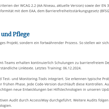
iterien der WCAG 2.2 (AA-Niveau, aktuelle Version) sowie der EN 3
onformität mit dem EAA, dem Barrierefreiheitsstärkungsgesetz (BF
und Pflege
liges Projekt, sondern ein fortwährender Prozess. So stellen wir si
t-Teams erhalten kontinuierlich Schulungen zu barrierefreiem Des
tändliche Linktexte. Letztes Training: 06.12.2024.
 Test- und Monitoring-Tools integriert. Sie erkennen typische Pr
r frühen Phase. Jede Code-Version durchläuft diese Kontrollen. 
htigen neue Entwicklungen bei Hilfstechnologien in unseren Upd
iven Audit durch AccessiWay durchgeführt. Weitere Audits folgen 
ologien.