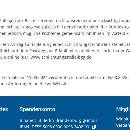
 Anliegen zur Barrierefreiheit nicht ausreichend berücksichtigt wu
engleichstellungsgesetz (BGG) bei dem Beauftragten der Bundesre
ffen jedoch, mögliche Probleme gemeinsam mit Ihnen im Vorfeld k
einen Antrag auf Einleitung eines Schlichtungsverfahrens stellen. D
ftlich auf dem Postweg, per E-Mail oder zur Niederschrift in der Ge
Sie online hier:
www.schlichtungsstelle-bgg.de
 erstmals am 13.03.2024 veröffentlicht und zuletzt am 05.08.2025 
chen Änderungen an dieser Website.
ndes
Spendenkonto
Mitgl
Wir si
Inhaber: IB Berlin-Brandenburg gGmbH
Verband
IBAN:
DE55 5008 0000 0093 2498 00