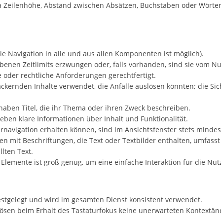
 Zeilenhöhe, Abstand zwischen Absätzen, Buchstaben oder Wörtern
reie Navigation in alle und aus allen Komponenten ist möglich).
benen Zeitlimits erzwungen oder, falls vorhanden, sind sie vom Nu
 oder rechtliche Anforderungen gerechtfertigt.
ackernden Inhalte verwendet, die Anfälle auslösen könnten; die S
haben Titel, die ihr Thema oder ihren Zweck beschreiben.
ben klare Informationen über Inhalt und Funktionalität.
rnavigation erhalten können, sind im Ansichtsfenster stets mindest
 mit Beschriftungen, die Text oder Textbilder enthalten, umfasst
lten Text.
r Elemente ist groß genug, um eine einfache Interaktion für die Nut
 festgelegt und wird im gesamten Dienst konsistent verwendet.
sen beim Erhalt des Tastaturfokus keine unerwarteten Kontextän