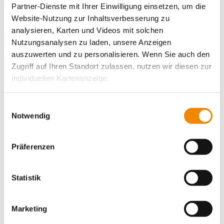
Partner-Dienste mit Ihrer Einwilligung einsetzen, um die
Website-Nutzung zur Inhaltsverbesserung zu
analysieren, Karten und Videos mit solchen
Nutzungsanalysen zu laden, unsere Anzeigen
auszuwerten und zu personalisieren. Wenn Sie auch den
Zugriff auf Ihren Standort zulassen, nutzen wir diesen zur
individuellen Kartenanzeige.
Soweit es für diese Zwecke erforderlich ist, erhalten
Einwilligungsauswahl
unsere Partner Daten wie Ihre IP-Adresse und
Notwendig
Nä
verarbeiten diese zusammen mit Daten von anderen
Websites. Die Partner erkennen mitunter auch, wenn Sie
Vorherige Folie anzeigen
Präferenzen
zum Website-Besuch verschiedene Geräte verwenden,
und verknüpfen die Daten geräteübergreifend. Dabei
kann die Datenübertragung in Drittländer (insb. die USA)
Statistik
nicht ausgeschlossen werden. Dort ist kein der EU
gleichwertiges Datenschutzniveau gewährleistet, was zu
Marketing
zusätzlichen Risiken für Ihre Daten führen kann.