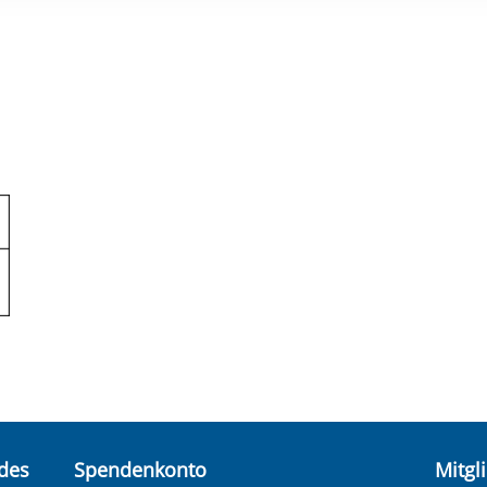
rstreckt sich nicht auf notwendige Cookies, die erforderlich zur B
n und somit gewünschten Website-Funktionen sind. Diese Cooki
ressen und daher unabhängig von einer Einwilligung.
ndes
Spendenkonto
Mitgl