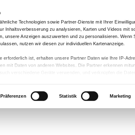
n
hnliche Technologien sowie Partner-Dienste mit Ihrer Einwilligu
bote & Termine
Kontakt
r Inhaltsverbesserung zu analysieren, Karten und Videos mit s
n, unsere Anzeigen auszuwerten und zu personalisieren. Wenn 
des
 zulassen, nutzen wir diesen zur individuellen Kartenanzeige.
 erforderlich ist, erhalten unsere Partner Daten wie Ihre IP-Adr
nan.de
n mit Daten von anderen Websites. Die Partner erkennen mitun
uch verschiedene Geräte verwenden, und verknüpfen die Date
kann die Datenübertragung in Drittländer (insb. die USA) nicht
rt ist kein der EU gleichwertiges Datenschutzniveau gewährlei
hre Daten führen kann.
Präferenzen
Statistik
Marketing
H
 in unseren
Datenschutzhinweisen
und in unserer
Cookie-Über
site-Funktionen für diese Zwecke aktiviert sind, müssen Sie al
können mittels nachfolgender Buttons über Ihre Einwilligung für
 erteilte Einwilligung stets für die Zukunft widerrufen. Bitte be